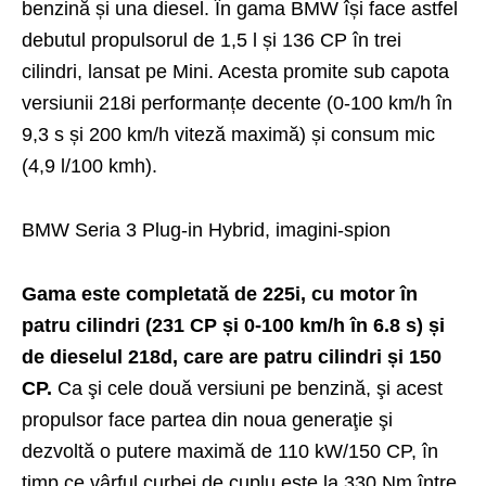
benzină și una diesel. În gama BMW își face astfel
debutul propulsorul de 1,5 l și 136 CP în trei
cilindri, lansat pe
Mini
. Acesta promite sub capota
versiunii 218i performanțe decente (0-100 km/h în
9,3 s și 200 km/h viteză maximă) și consum mic
(4,9 l/100 kmh).
BMW Seria 3 Plug-in Hybrid, imagini-spion
Gama este completată de 225i, cu motor în
patru cilindri (231 CP și 0-100 km/h în 6.8 s) și
de dieselul 218d, care are patru cilindri și 150
CP.
Ca şi cele două versiuni pe benzină, şi acest
propulsor face partea din noua generaţie şi
dezvoltă o putere maximă de 110 kW/150 CP, în
timp ce vârful curbei de cuplu este la 330 Nm între