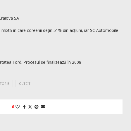
Craiova SA
mixtă în care coreenii dețin 51% din acțiuni, iar SC Automobile
etatea Ford. Procesul se finalizează în 2008
STORIE
OLTCIT
0