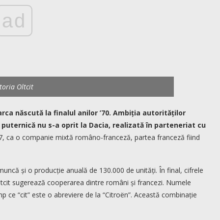
ad
storia Oltcit
rca născută la finalul anilor ’70. Ambiția autorităților
puternică nu s-a oprit la Dacia, realizată în parteneriat cu
977, ca o companie mixtă româno-franceză, partea franceză fiind
uncă și o producție anuală de 130.000 de unități. În final, cifrele
tcit sugerează cooperarea dintre români și francezi. Numele
 timp ce “cit” este o abreviere de la “Citroën”. Această combinație