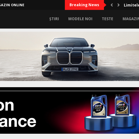
Breaking News
AZIN ONLINE
Limitel
ȘTIRI
MODELE NOI
TESTE
MAGAZI