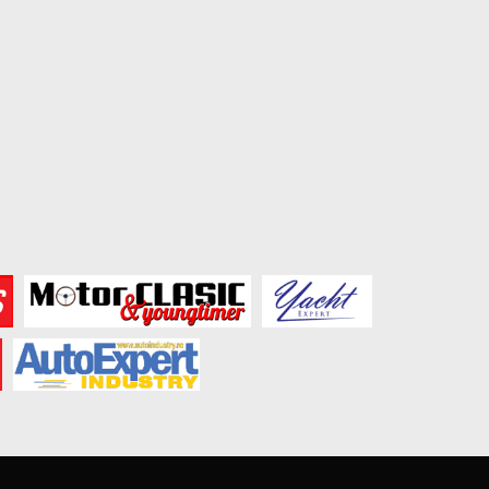
Leapmotor B03X vine în Europa
Garrett Motion lanse
GARRETT ORIGINAL MAXL
March 3, 2026
Nouă...
February 19, 2026