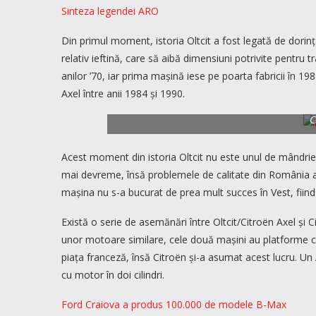
Sinteza legendei ARO
Din primul moment, istoria Oltcit a fost legată de dorinț
relativ ieftină, care să aibă dimensiuni potrivite pentru tra
anilor ’70, iar prima mașină iese pe poarta fabricii în 19
Axel între anii 1984 și 1990.
C
Acest moment din istoria Oltcit nu este unul de mândrie
mai devreme, însă problemele de calitate din România au
mașina nu s-a bucurat de prea mult succes în Vest, fiind
Există o serie de asemănări între Oltcit/Citroën Axel și C
unor motoare similare, cele două mașini au platforme c
piața franceză, însă Citroën și-a asumat acest lucru. Un 
cu motor în doi cilindri.
Ford Craiova a produs 100.000 de modele B-Max