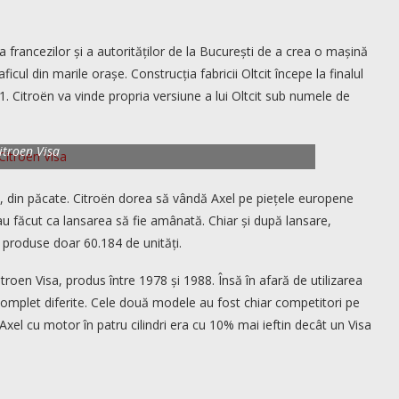
a francezilor și a autorităților de la București de a crea o mașină
ficul din marile orașe. Construcția fabricii Oltcit începe la finalul
81. Citroën va vinde propria versiune a lui Oltcit sub numele de
itroen Visa
, din păcate. Citroën dorea să vândă Axel pe piețele europene
 făcut ca lansarea să fie amânată. Chiar și după lansare,
 produse doar 60.184 de unități.
itroen Visa, produs între 1978 și 1988. Însă în afară de utilizarea
omplet diferite. Cele două modele au fost chiar competitori pe
Axel cu motor în patru cilindri era cu 10% mai ieftin decât un Visa