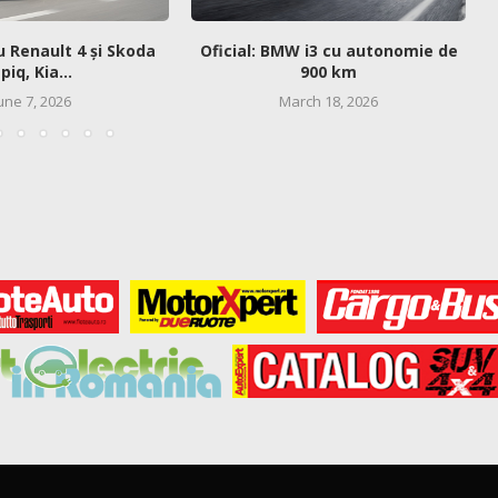
u Renault 4 și Skoda
Oficial: BMW i3 cu autonomie de
piq, Kia...
900 km
une 7, 2026
March 18, 2026