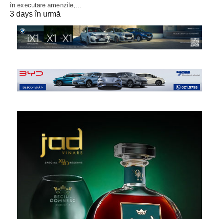
în executare amenzile,…
3 days în urmă