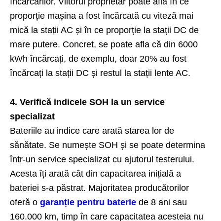
încărcărilor. Viitorul proprietar poate afla în ce
proporție mașina a fost încărcată cu viteză mai
mică la stații AC și în ce proporție la stații DC de
mare putere. Concret, se poate afla că din 6000
kWh încărcați, de exemplu, doar 20% au fost
încărcați la stații DC și restul la stații lente AC.
4. Verifică indicele SOH la un service
specializat
Bateriile au indice care arată starea lor de
sănătate. Se numește SOH și se poate determina
într-un service specializat cu ajutorul testerului.
Acesta îți arată cât din capacitarea inițială a
bateriei s-a păstrat. Majoritatea producătorilor
oferă o
garanție pentru baterie
de 8 ani sau
160.000 km, timp în care capacitatea acesteia nu