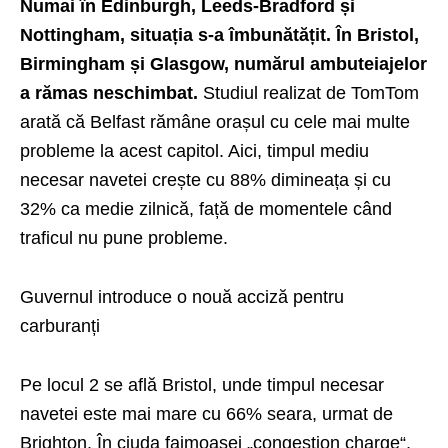
Numai în Edinburgh, Leeds-Bradford și
Nottingham, situația s-a îmbunătățit. În Bristol,
Birmingham și Glasgow, numărul ambuteiajelor
a rămas neschimbat.
Studiul realizat de TomTom
arată că Belfast rămâne orașul cu cele mai multe
probleme la acest capitol. Aici, timpul mediu
necesar navetei crește cu 88% dimineața și cu
32% ca medie zilnică, față de momentele când
traficul nu pune probleme.
Guvernul introduce o nouă acciză pentru
carburanți
Pe locul 2 se află Bristol, unde timpul necesar
navetei este mai mare cu 66% seara, urmat de
Brighton. În ciuda faimoasei „congestion charge“,