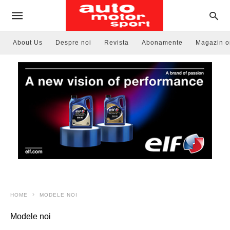
About Us
Despre noi
Revista
Abonamente
Magazin o
HOME
MODELE NOI
Modele noi