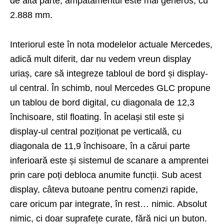
de altă parte, ampatamentul este mai generos, cu
2.888 mm.
Interiorul este în nota modelelor actuale Mercedes,
adică mult diferit, dar nu vedem vreun display
uriaș, care să integreze tabloul de bord și display-
ul central. În schimb, noul Mercedes GLC propune
un tablou de bord digital, cu diagonala de 12,3
închisoare, stil floating. În același stil este și
display-ul central poziționat pe verticală, cu
diagonala de 11,9 închisoare, în a cărui parte
inferioară este și sistemul de scanare a amprentei
prin care poți debloca anumite funcții. Sub acest
display, câteva butoane pentru comenzi rapide,
care oricum par integrate, în rest… nimic. Absolut
nimic, ci doar suprafețe curate, fără nici un buton.