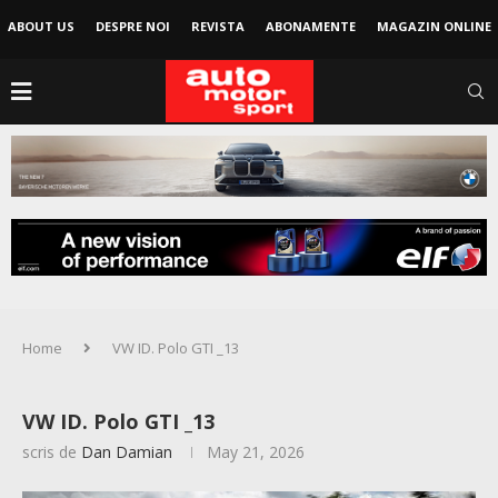
ABOUT US
DESPRE NOI
REVISTA
ABONAMENTE
MAGAZIN ONLINE
Home
VW ID. Polo GTI _13
VW ID. Polo GTI _13
scris de
Dan Damian
May 21, 2026