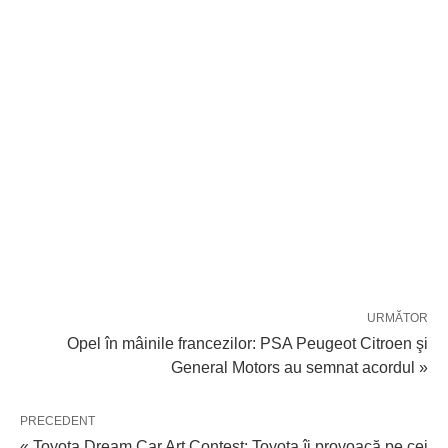
URMĂTOR
Opel în mâinile francezilor: PSA Peugeot Citroen şi
General Motors au semnat acordul »
PRECEDENT
« Toyota Dream Car Art Contest: Toyota îi provoacă pe cei