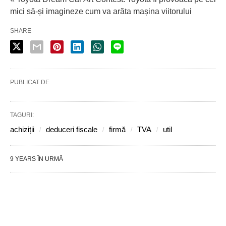
mici să-și imagineze cum va arăta mașina viitorului
SHARE
PUBLICAT DE
TAGURI:
achiziții
deduceri fiscale
firmă
TVA
util
9 YEARS ÎN URMĂ