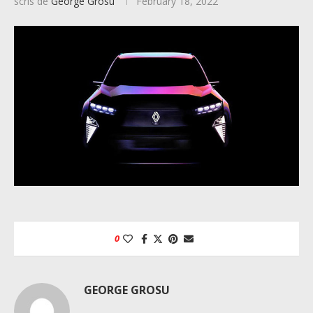
scris de
George Grosu
February 18, 2022
0
GEORGE GROSU