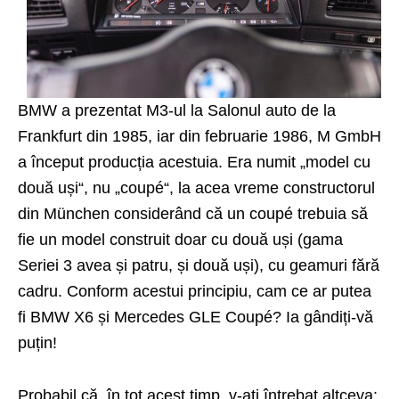
BMW
a prezentat M3-ul la Salonul auto de la
Frankfurt din 1985, iar din februarie 1986, M GmbH
a început producția acestuia. Era numit „model cu
două uși“, nu „coupé“, la acea vreme constructorul
din München considerând că un coupé trebuia să
fie un model construit doar cu două uși (gama
Seriei 3 avea și patru, și două uși), cu geamuri fără
cadru. Conform acestui principiu, cam ce ar putea
fi BMW X6 și Mercedes GLE Coupé? Ia gândiți-vă
puțin!
Probabil că, în tot acest timp, v-ați întrebat altceva: