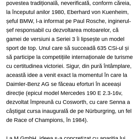
povestea tradițională, neverificată, conform căreia,
la începutul anilor 1980, Eberhard von Kuenheim,
șeful BMW, l-a informat pe Paul Rosche, inginerul-
șef responsabil cu dezvoltarea motoarelor, că
gamei de versiuni a Seriei 3 îi lipsește un model
sport de top. Unul care să succeadă 635 CSi-ul și
să participe la competițiile internaționale de turisme
cu certitudinea victoriei. Sigur, din pură întâmplare,
această idee a venit exact la momentul în care la
Daimler-Benz AG se făceau eforturi în aceeași
direcție (epicul model Mercedes 190 E 2.3-16v,
dezvoltat împreună cu Cosworth, cu care Senna a
câștigat cursa inaugurală de pe Nürburgring, un fel
de Race of Champions, în 1984).
La M GmbH, ideea s-a concretizat cu apariția lui