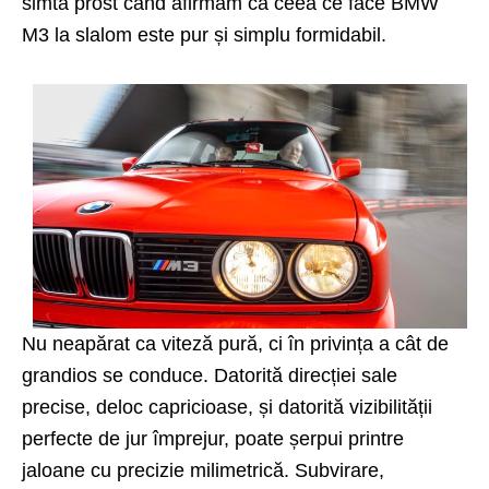
simtă prost când afirmăm că ceea ce face BMW
M3 la slalom este pur și simplu formidabil.
Nu neapărat ca viteză pură, ci în privința a cât de
grandios se conduce. Datorită direcției sale
precise, deloc capricioase, și datorită vizibilității
perfecte de jur împrejur, poate șerpui printre
jaloane cu precizie milimetrică. Subvirare,