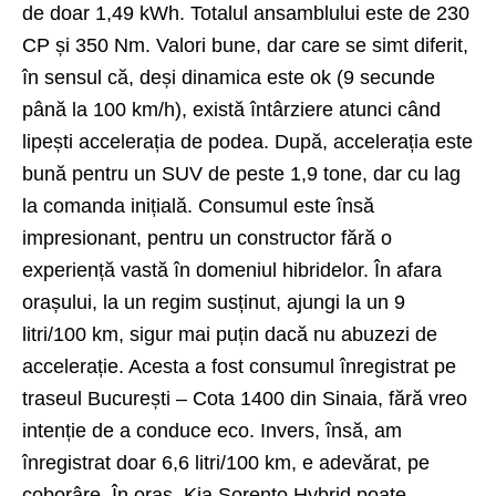
de doar 1,49 kWh. Totalul ansamblului este de 230
CP și 350 Nm. Valori bune, dar care se simt diferit,
în sensul că, deși dinamica este ok (9 secunde
până la 100 km/h), există întârziere atunci când
lipești accelerația de podea. După, accelerația este
bună pentru un SUV de peste 1,9 tone, dar cu lag
la comanda inițială. Consumul este însă
impresionant, pentru un constructor fără o
experiență vastă în domeniul hibridelor. În afara
orașului, la un regim susținut, ajungi la un 9
litri/100 km, sigur mai puțin dacă nu abuzezi de
accelerație. Acesta a fost consumul înregistrat pe
traseul București – Cota 1400 din Sinaia, fără vreo
intenție de a conduce eco. Invers, însă, am
înregistrat doar 6,6 litri/100 km, e adevărat, pe
coborâre. În oraș, Kia Sorento Hybrid poate