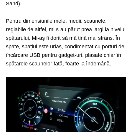
Sand).
Pentru dimensiunile mele, medii, scaunele,
reglabile de altfel, mi s-au părut prea largi la nivelul
spătarului. Mi-aș fi dorit să mă țină mai strâns. În
spate, spațiul este uriaș, condimentat cu porturi de
încărcare USB pentru gadget-uri, plasate chiar în
spătarele scaunelor față, foarte la îndemână.