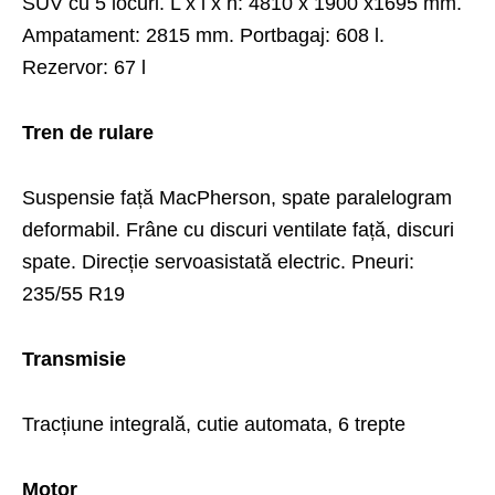
SUV cu 5 locuri. L x l x h: 4810 x 1900 x1695 mm.
Ampatament: 2815 mm. Portbagaj: 608 l.
Rezervor: 67 l
Tren de rulare
Suspensie față MacPherson, spate paralelogram
deformabil. Frâne cu discuri ventilate față, discuri
spate. Direcție servoasistată electric. Pneuri:
235/55 R19
Transmisie
Tracțiune integrală, cutie automata, 6 trepte
Motor