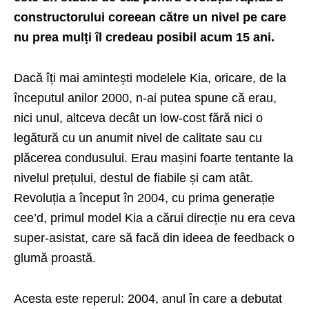
constructorului coreean către un nivel pe care
nu prea mulți îl credeau posibil acum 15 ani.
Dacă îți mai amintești modelele Kia, oricare, de la
începutul anilor 2000, n-ai putea spune că erau,
nici unul, altceva decât un low-cost fără nici o
legătură cu un anumit nivel de calitate sau cu
plăcerea condusului. Erau mașini foarte tentante la
nivelul prețului, destul de fiabile și cam atât.
Revoluția a început în 2004, cu prima generație
cee’d, primul model Kia a cărui direcție nu era ceva
super-asistat, care să facă din ideea de feedback o
glumă proastă.
Acesta este reperul: 2004, anul în care a debutat