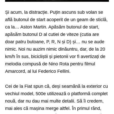
Și acum, la distracție. Puțin ascuns sub volan se
află butonul de start acoperit de un geam de sticlă,
ca la… Aston Martin. Apăsăm butonul de start,
apăsăm butonul D al cutiei de viteze (cutia are
doar patru butoane, P, R, N și D) și… nu se aude
nimic. Noi nu auzim nimic dinăuntru, dar, de la 20
km/h în sus, bicicliștii și pietonii vor fi avertizați de
melodia compusă de Nino Rota pentru filmul
Amarcord, al lui Federico Fellini.
Cei de la Fiat spun că, deși seamănă la exterior cu
vechiul model, 500e utilizează o platformă complet
nouă, dar nu dau mai multe detalii. Să îi credem,
mai ales că mașina merge altfel. În primul rând,