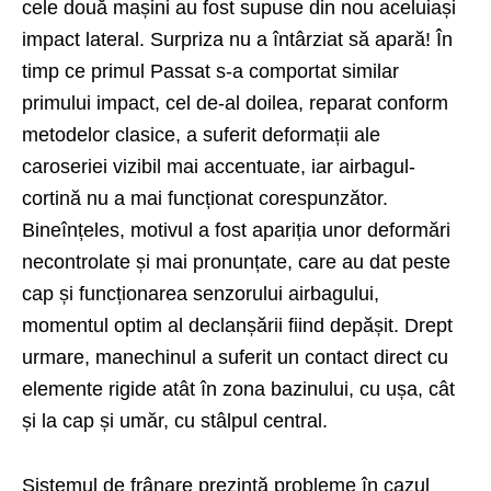
cele două mașini au fost supuse din nou aceluiași
impact lateral. Surpriza nu a întârziat să apară! În
timp ce primul Passat s-a comportat similar
primului impact, cel de-al doilea, reparat conform
metodelor clasice, a suferit deformații ale
caroseriei vizibil mai accentuate, iar airbagul-
cortină nu a mai funcționat corespunzător.
Bineînțeles, motivul a fost apariția unor deformări
necontrolate și mai pronunțate, care au dat peste
cap și funcționarea senzorului airbagului,
momentul optim al declanșării fiind depășit. Drept
urmare, manechinul a suferit un contact direct cu
elemente rigide atât în zona bazinului, cu ușa, cât
și la cap și umăr, cu stâlpul central.
Sistemul de frânare prezintă probleme în cazul