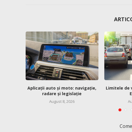
ARTIC
Aplicații auto și moto: navigație,
Limitele de 
radare și legislație
E
August 8, 2026
Au
Comen