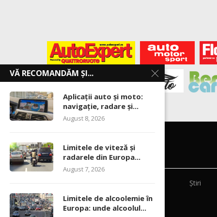
VĂ RECOMANDĂM ȘI...
Aplicații auto și moto:
navigație, radare și...
August 8, 2026
Limitele de viteză și
radarele din Europa...
August 7, 2026
Știri
Limitele de alcoolemie în
Europa: unde alcoolul...