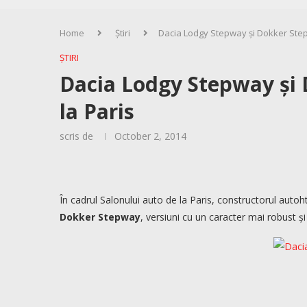
Home
Știri
Dacia Lodgy Stepway și Dokker Step
ȘTIRI
Dacia Lodgy Stepway și
la Paris
scris de
October 2, 2014
În cadrul Salonului auto de la Paris, constructorul aut
Dokker Stepway
, versiuni cu un caracter mai robust ș