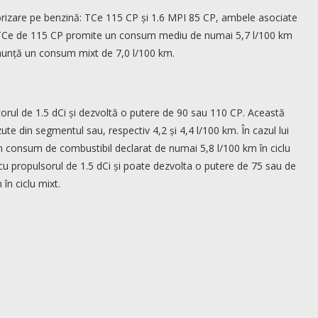
rizare pe benzină: TCe 115 CP și 1.6 MPI 85 CP, ambele asociate
rul TCe de 115 CP promite un consum mediu de numai 5,7 l/100 km
 anunță un consum mixt de 7,0 l/100 km.
torul de 1.5 dCi și dezvoltă o putere de 90 sau 110 CP. Această
te din segmentul sau, respectiv 4,2 și 4,4 l/100 km. În cazul lui
consum de combustibil declarat de numai 5,8 l/100 km în ciclu
 cu propulsorul de 1.5 dCi și poate dezvolta o putere de 75 sau de
n ciclu mixt.