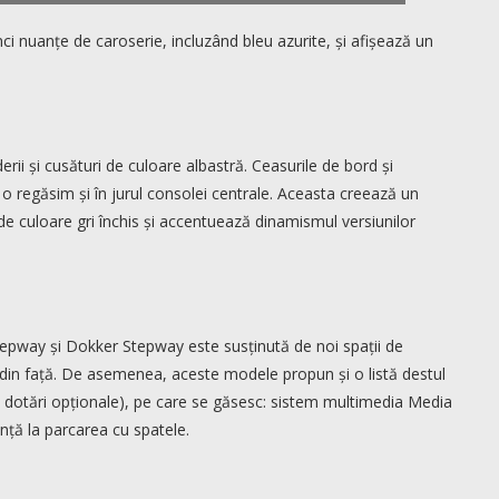
i nuanțe de caroserie, incluzând bleu azurite, și afișează un
erii și cusături de culoare albastră. Ceasurile de bord și
 o regăsim și în jurul consolei centrale. Aceasta creează un
de culoare gri închis și accentuează dinamismul versiunilor
Stepway și Dokker Stepway este susținută de noi spații de
r din față. De asemenea, aceste modele propun și o listă destul
 dotări opționale), pe care se găsesc: sistem multimedia Media
ență la parcarea cu spatele.