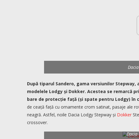
Dacia
După tiparul Sandero, gama versiunilor Stepway, a
modelele Lodgy și Dokker. Acestea se remarcă pri
bare de protecție față (și spate pentru Lodgy) în 
de ceață față cu ornamente crom satinat, pasaje ale roți
neagră. Astfel, noile Dacia Lodgy Stepway și
Dokker
Ste
crossover.
Dacia