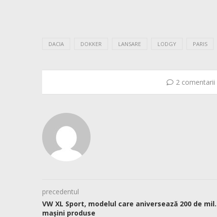
DACIA
DOKKER
LANSARE
LODGY
PARIS
2 comentarii
precedentul
VW XL Sport, modelul care aniversează 200 de mil.
mașini produse