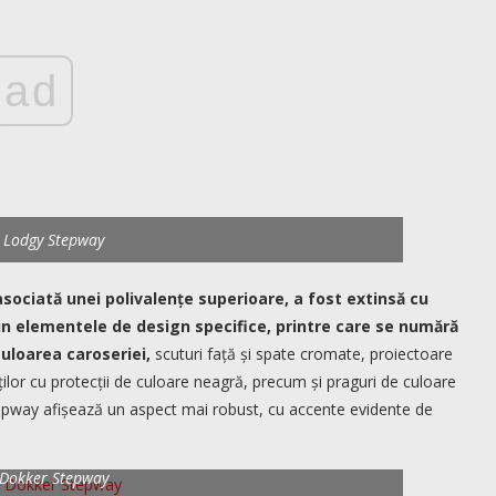
ad
 Lodgy Stepway
sociată unei polivalențe superioare, a fost extinsă cu
n elementele de design specifice, printre care se numără
culoarea caroseriei,
scuturi față și spate cromate, proiectoare
lor cu protecții de culoare neagră, precum și praguri de culoare
pway afișează un aspect mai robust, cu accente evidente de
 Dokker Stepway