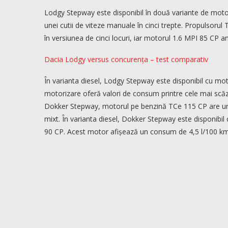
Lodgy Stepway este disponibil în două variante de moto
unei cutii de viteze manuale în cinci trepte. Propulso
în versiunea de cinci locuri, iar motorul 1.6 MPI 85 CP
Dacia Lodgy versus concurența – test comparativ
În varianta diesel, Lodgy Stepway este disponibil cu mo
motorizare oferă valori de consum printre cele mai scăzu
Dokker Stepway, motorul pe benzină TCe 115 CP are un 
mixt. În varianta diesel, Dokker Stepway este disponibil
90 CP. Acest motor afișează un consum de 4,5 l/100 km î