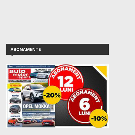
ABONAMENTE
50 de ani de VW Golf GTI –...
Prețuri Skoda Epiq: vers
bază de la...
August 2, 2026
July 27, 2026