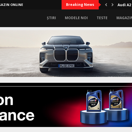
Breaking News
AZIN ONLINE
Audi A2
ȘTIRI
MODELE NOI
TESTE
MAGAZI