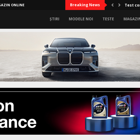
Breaking News
AZIN ONLINE
Test co
ȘTIRI
MODELE NOI
TESTE
MAGAZI