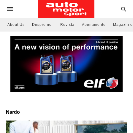
About Us
Despre noi
Revista
Abonamente
Magazin o
Nardo