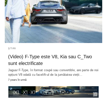
ȘTIRI
(Video) F-Type este V8, Kia sau C_Two
sunt electrificate
Jaguar F-Type, în format coupé sau convertible, are parte de noi
opțiuni V8 odată cu facelift-ul de la jumătatea vieții…
7 years în urmă