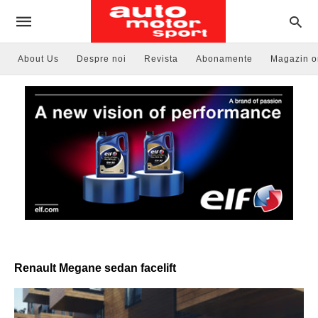
About Us
Despre noi
Revista
Abonamente
Magazin o
Renault Megane sedan facelift