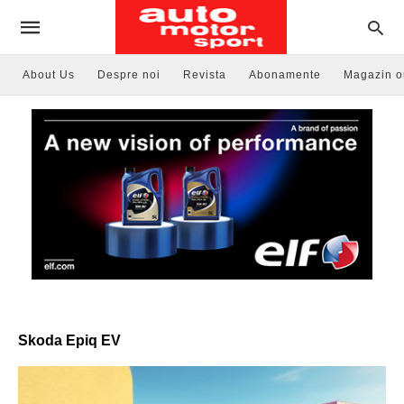
About Us
Despre noi
Revista
Abonamente
Magazin o
Skoda Epiq EV