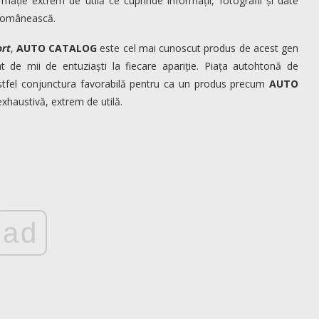
mație extrem de utilă ce cuprinde informații, fotografii și date
 românească.
ort
,
AUTO CATALOG
este cel mai cunoscut produs de acest gen
t de mii de entuziaști la fiecare apariție. Piața autohtonă de
stfel conjunctura favorabilă pentru ca un produs precum
AUTO
xhaustivă, extrem de utilă.
ad