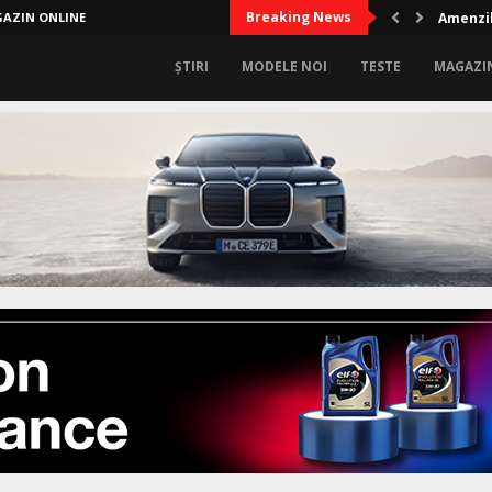
Breaking News
AZIN ONLINE
Amenzil
ȘTIRI
MODELE NOI
TESTE
MAGAZI