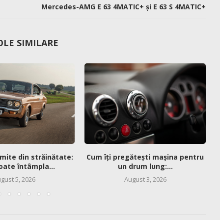
Mercedes-AMG E 63 4MATIC+ și E 63 S 4MATIC+
OLE SIMILARE
mite din străinătate:
Cum îți pregătești mașina pentru
oate întâmpla...
un drum lung:...
gust 5, 2026
August 3, 2026