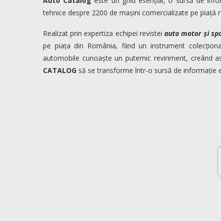
Auto Catalog
este un ghid esențial, o sursă de infor
tehnice despre 2200 de mașini comercializate pe piață
Realizat prin expertiza echipei revistei
auto motor și sp
pe piața din România, fiind un instrument colecționa
automobile cunoaște un puternic reviriment, creând a
CATALOG
să se transforme într-o sursă de informație e