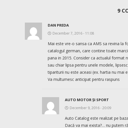
9 C
DAN PREDA
December 7, 2016 - 11:08
Mai este vre-o sansa ca AMS sa revina la fo
catalogul german, care contine toate marcile
pana in 2015. Consider ca actualul format nu
sau chiar lipsa pentru unele modele, lipsesc
tipariturii nu este aceasi (ex. hartia nu mai 
Va multumesc anticipat pentru raspuns
AUTO MOTOR ȘI SPORT
December 9, 2016 - 20:09
Auto Catalog este realizat pe baz
Dacă va mai exista?… nu putem ră