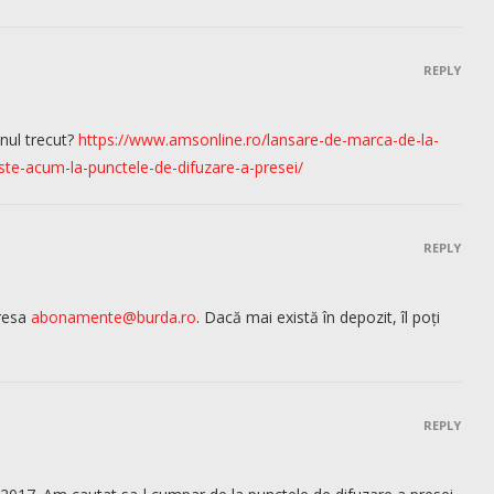
REPLY
nul trecut?
https://www.amsonline.ro/lansare-de-marca-de-la-
ste-acum-la-punctele-de-difuzare-a-presei/
REPLY
dresa
abonamente@burda.ro
. Dacă mai există în depozit, îl poți
REPLY