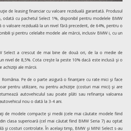
ţie de leasing financiar cu valoare reziduală garantată. Produsul
ă, odată cu pachetul Select 1%, disponibil pentru modelele BMW
ră o valoare reziduală la un nivel fără precedent, de 64%, pentru o
nibili şi pentru celelalte modele ale mărcii, inclusiv BMW i, cu un
MW Select a crescut de mai bine de două ori, de la o medie de
un nivel de 8,5%. Cota creşte la peste 10% dacă este inclusă şi o
achiziţii ale mărcii.
n România. Pe de o parte asigură o finanţare cu rate mici şi face
oar pentru utilizare, nu pentru achiziţie (costuri mai mici) şi are
 returnează autovehiculul sau poate plăti sau refinanţa valoarea
 autovehicul nou o dată la 3-4 ani.
saţi de modele compacte şi medii (cele mai căutate modele fiind
 din clasa superioară (cel mai căutat fiind BMW Seria 7) au optat
ă şi costuri controlate. În acelaşi timp, BMW şi MINI Select s-au