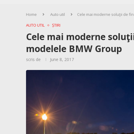
Home
Auto util
Cele mai moderne soluţii de f
AUTO UTIL
ȘTIRI
Cele mai moderne soluţii
modelele BMW Group
scris de
June 8, 2017