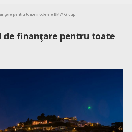
inanţare pentru toate modelele BMW Group
 de finanţare pentru toate