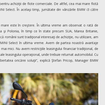
i pentru achiziţii de flote comerciale. De altfel, cea mai mare flotă
NI Select. În acelaşi timp, jumătate din vânzările BMW i3 către
lă mare este în creştere. În ultima vreme am observat o rată de
 şi Polonia, în timp ce în state precum SUA, Marea Britanie,
românii sunt tradiţional interesaţi de achiziţie, nu utilizare, am
MINI Select în ultima vreme. Avem de partea noastră avantaje
mai mici. Nu avem restricţiile leasingului financiar tradiţional, de
le ale leasingului operaţional, unde trebuie returnat automobilul. Cu
libertatea oricărei soluţii”, explică Ştefan Pricop, Manager BMW