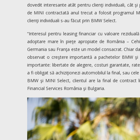
dovedit interesante atât pentru clienţi individuali, cât ş
de MINI contractată anul trecut a folosit programul MI
clienţi individuali s-au făcut prin BMW Select.
“Interesul pentru leasing financiar cu valoare rezidua
adoptare mare în pieţe apropiate de România – Cehia
Germania sau Franţa este un model consacrat. Chiar dacă 
observat o creştere importantă a pachetelor BMW şi 
importante: libertate de alegere, costuri garantate, rate 
a fi obligat să achiziţionezi automobilul la final, sau ce
BMW şi MINI Select, clientul are la final de contract 
Financial Services România şi Bulgaria.