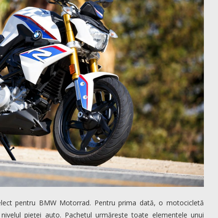
elect pentru BMW Motorrad. Pentru prima dată, o motocicletă
 nivelul pieţei auto. Pachetul urmăreşte toate elementele unui