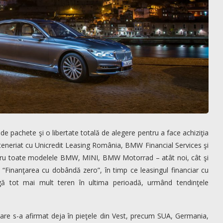
 pachete şi o libertate totală de alegere pentru a face achiziţia
eneriat cu Unicredit Leasing România, BMW Financial Services şi
entru toate modelele BMW, MINI, BMW Motorrad – atât noi, cât şi
m “Finanţarea cu dobândă zero”, în timp ce leasingul financiar cu
igă tot mai mult teren în ultima perioadă, urmând tendinţele
are s-a afirmat deja în pieţele din Vest, precum SUA, Germania,