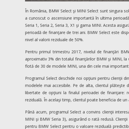
În România, BMW Select şi MINI Select sunt singura solu
a cunoscut o ascensiune importantă în ultima perioad
Seria 1, Seria 2, Seria 3, X1 şi gama MINI. Acesta asigu
perioadă de finanţare de trei ani. BMW Select este dispo
nivel al valorii reziduale de 50%.
Pentru primul trimestru 2017, nivelul de finanţări B
aproximativ 3% din totalul finanţărilor BMW şi MINI, la 
flotă de 30 de modele MINI, una din cele mai importante 
Programul Select deschide noi opţiuni pentru clienţii di
modelele mai accesibile. Pe de alta, clientul plăteşte d
libertate de opţiuni la finalul perioadei de finanţare:
reziduală. În acelaşi timp, clientul poate beneficia de un
Până acum, programul Select a convins clienţii intere
MINI şi BMW Seria 3), asigurând o rată redusă. Clienţii
pentru BMW Select pentru o valoare reziduală predictibil