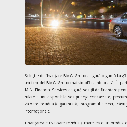
Soluţiile de finanţare BMW Group asigură o gamă largă de
unui model BMW Group mai simplă ca niciodată. În part
MINI Financial Services asigură soluţii de finanţare p
rulate. Sunt disponibile soluţii deja consacrate, precu
valoare reziduală garantată, programul Select, câşt
internaţionale.
Finanţarea cu valoare reziduală mare este un produs c