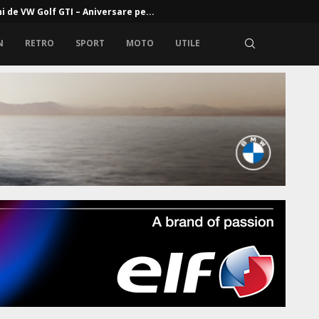
 generație Mercedes GLA: platforma MMA de clasă compactă,...
N
RETRO
SPORT
MOTO
UTILE