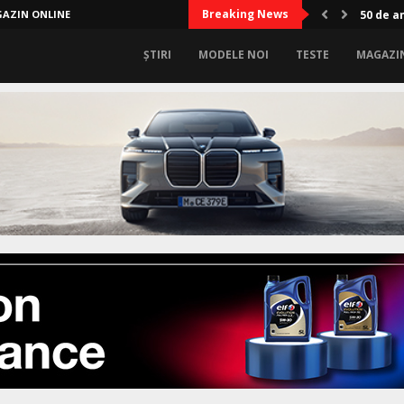
Breaking News
AZIN ONLINE
A treia
ȘTIRI
MODELE NOI
TESTE
MAGAZI