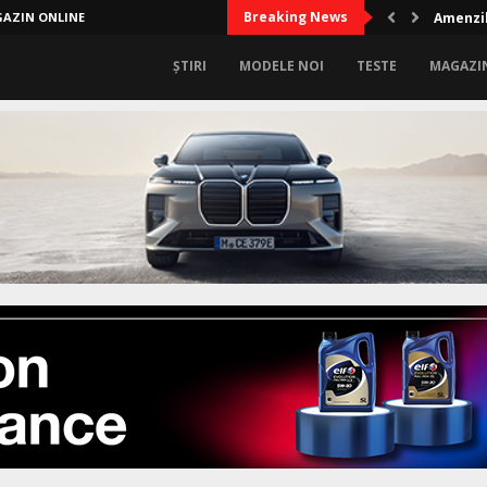
Breaking News
AZIN ONLINE
Amenzil
ȘTIRI
MODELE NOI
TESTE
MAGAZI