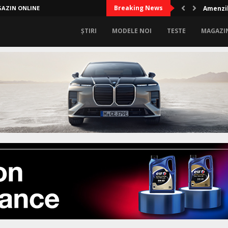
Breaking News
AZIN ONLINE
Amenzil
ȘTIRI
MODELE NOI
TESTE
MAGAZI