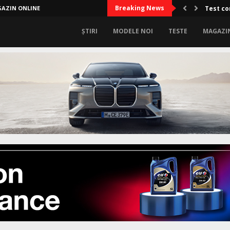
Breaking News
AZIN ONLINE
Test co
ȘTIRI
MODELE NOI
TESTE
MAGAZI