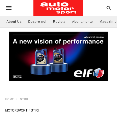
About Us
Despre noi
Revista
Abonamente
Magazin o
HOME
ȘTIRI
MOTORSPORT
ȘTIRI