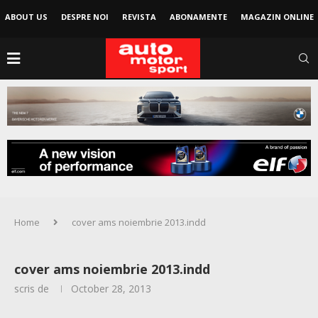
ABOUT US
DESPRE NOI
REVISTA
ABONAMENTE
MAGAZIN ONLINE
Home
cover ams noiembrie 2013.indd
cover ams noiembrie 2013.indd
scris de
October 28, 2013