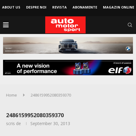
ABOUT US
DESPRE NOI
REVISTA
ABONAMENTE
MAGAZIN ONLINE
Home
2486159952080359370
2486159952080359370
scris de
September 30, 2013