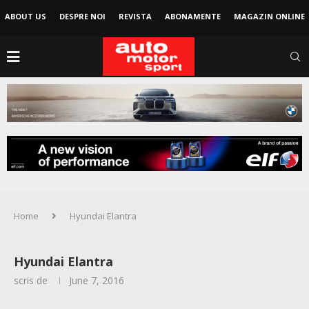
ABOUT US
DESPRE NOI
REVISTA
ABONAMENTE
MAGAZIN ONLINE
Home
Hyundai Elantra
Hyundai Elantra
scris de
June 7, 2016