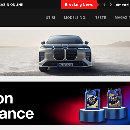
Breaking News
AZIN ONLINE
Amenzil
ȘTIRI
MODELE NOI
TESTE
MAGAZI