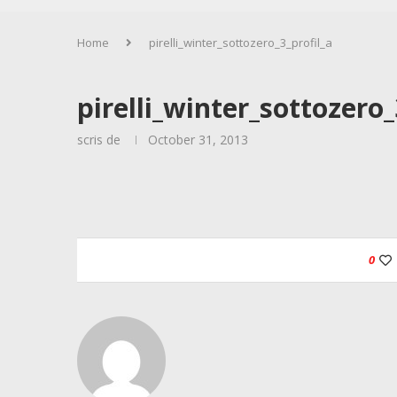
Home
pirelli_winter_sottozero_3_profil_a
pirelli_winter_sottozero_
scris de
October 31, 2013
0