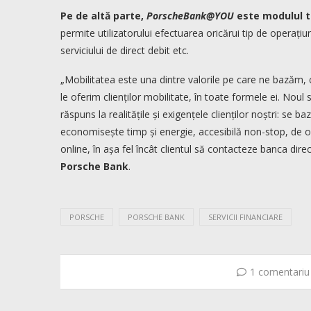
Pe de altă parte,
PorscheBank@YOU
este modulul tr
permite utilizatorului efectuarea oricărui tip de operațiun
serviciului de direct debit etc.
„Mobilitatea este una dintre valorile pe care ne bazăm,
le oferim clienților mobilitate, în toate formele ei. Nou
răspuns la realitățile și exigențele clienților noștri: s
economisește timp și energie, accesibilă non-stop, de or
online, în așa fel încât clientul să contacteze banca dire
Porsche Bank
.
PORSCHE
PORSCHE BANK
SERVICII FINANCIARE
1 comentariu