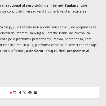
anzacțional al serviciului de Internet Banking
, care
i pe cont: plăți în lei sau valută, schimb valutar, activarea
 ca Grup, și, cu fiecare nou produs sau serviciu, ne propunem să
l serviciu de Internet Banking al Porsche Bank vine tocmai ca
e bazează pe o platformă performantă, rapidă, prietenoasă, care
iunde în lume. În plus, platforma oferă și un serviciu de mesaje
ct din platformă”,
a declarat Ionuț Purice, președinte al
0