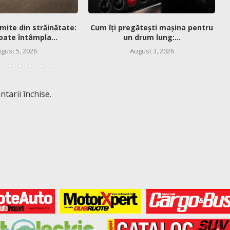
mite din străinătate:
Cum îți pregătești mașina pentru
oate întâmpla...
un drum lung:...
gust 5, 2026
August 3, 2026
tarii închise.