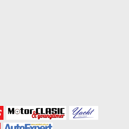
50 de ani de VW Golf GTI –...
Prețuri Skoda Epiq: vers
bază de la...
August 2, 2026
July 27, 2026