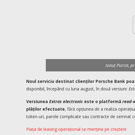
Ionuț Purice, p
Noul serviciu destinat clienților Porsche Bank poa
disponibil, începând cu luna august, în două versiuni:
Ext
Versiunea
Extras electronic
este o platformă
read-o
plăților efectuate
, fără opțiunea de a realiza operațiun
token-uri, parole complicate sau contracte de semnat c
Piața de leasing operațional se menține pe creștere