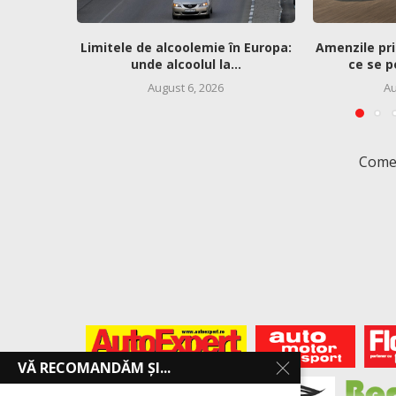
Limitele de alcoolemie în Europa:
Amenzile pri
unde alcoolul la...
ce se p
August 6, 2026
Au
Comen
VĂ RECOMANDĂM ȘI...