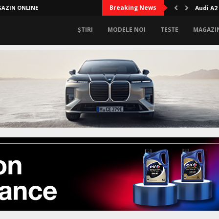
Breaking News
AZIN ONLINE
Audi A2
ȘTIRI
MODELE NOI
TESTE
MAGAZI