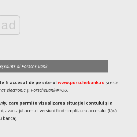
ad
reședinte al Porsche Bank
te fi accesat de pe site-ul
www.porschebank.ro
și este
ras electronic
și
PorscheBank@YOU.
nly
, care permite vizualizarea situației contului și a
i, avantajul acestei versiuni fiind simplitatea accesului (fără
u banca).