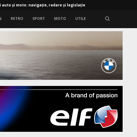
i auto și moto: navigație, radare și legislație
N
RETRO
SPORT
MOTO
UTILE