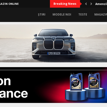
Breaking News
AZIN ONLINE
Amenzil
ȘTIRI
MODELE NOI
TESTE
MAGAZI