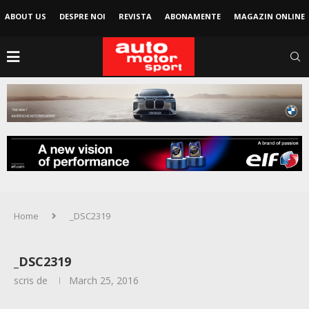
ABOUT US
DESPRE NOI
REVISTA
ABONAMENTE
MAGAZIN ONLINE
Home
_DSC2319
_DSC2319
scris de
March 25, 2016