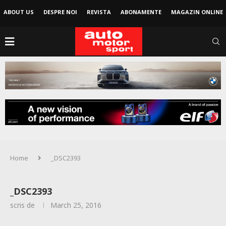
ABOUT US
DESPRE NOI
REVISTA
ABONAMENTE
MAGAZIN ONLINE
Home
_DSC2393
_DSC2393
scris de
March 25, 2016