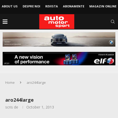
ABOUT US
DESPRE NOI
REVISTA
ABONAMENTE
MAGAZIN ONLINE
Home
aro244large
aro244large
scris de
October 1, 2013