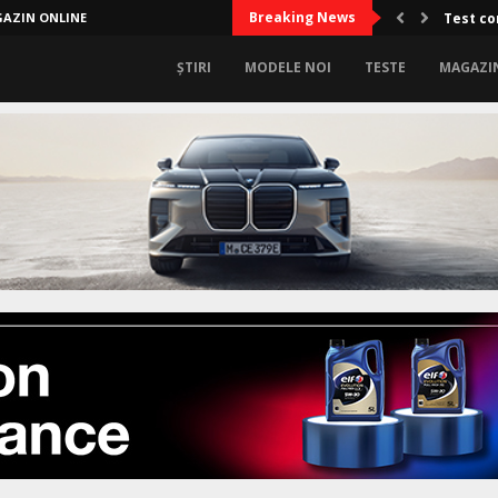
Breaking News
AZIN ONLINE
Test co
ȘTIRI
MODELE NOI
TESTE
MAGAZI