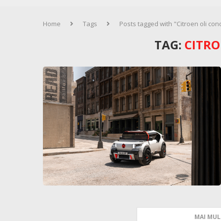
Home
Tags
Posts tagged with "Citroen oli con
TAG:
CITRO
MAI MUL