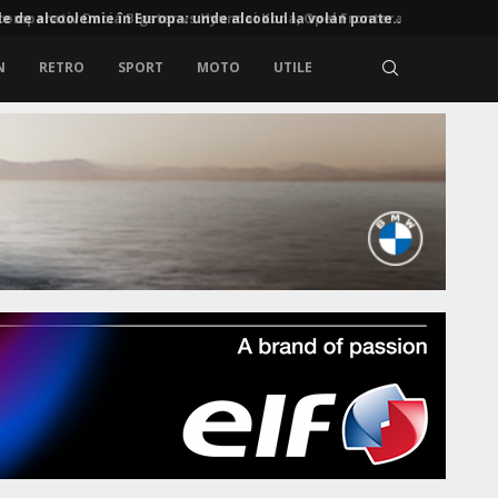
e de alcoolemie în Europa: unde alcoolul la volan poate...
N
RETRO
SPORT
MOTO
UTILE