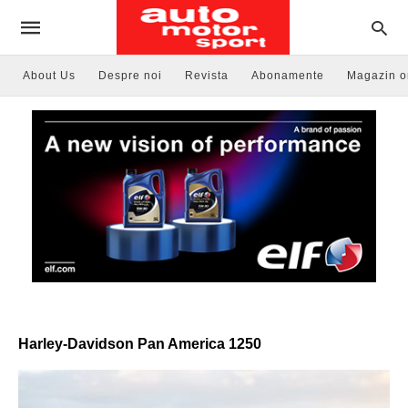
About Us
Despre noi
Revista
Abonamente
Magazin o
Harley-Davidson Pan America 1250