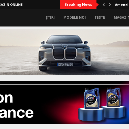
Breaking News
AZIN ONLINE
Amenzil
ȘTIRI
MODELE NOI
TESTE
MAGAZI