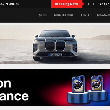
Breaking News
AZIN ONLINE
Test co
ȘTIRI
MODELE NOI
TESTE
MAGAZI