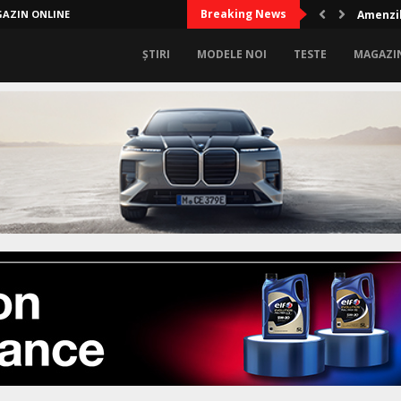
Breaking News
AZIN ONLINE
Amenzil
ȘTIRI
MODELE NOI
TESTE
MAGAZI