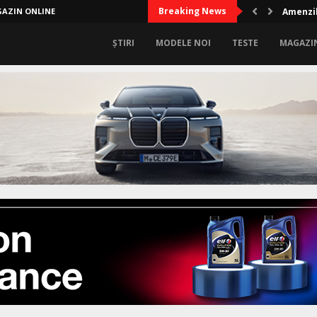
Breaking News
AZIN ONLINE
Amenzil
ȘTIRI
MODELE NOI
TESTE
MAGAZI