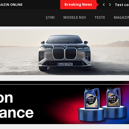
Breaking News
AZIN ONLINE
Test co
ȘTIRI
MODELE NOI
TESTE
MAGAZI