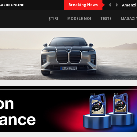
Breaking News
AZIN ONLINE
Amenzil
ȘTIRI
MODELE NOI
TESTE
MAGAZI