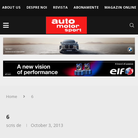
ABOUT US
DESPRE NOI
REVISTA
ABONAMENTE
MAGAZIN ONLINE
Home
6
6
scris de
October 3, 2013