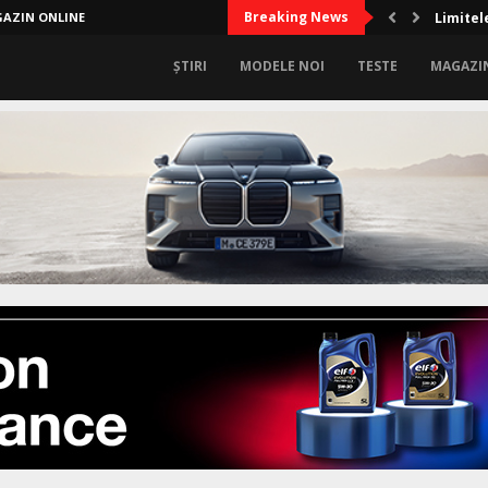
Breaking News
AZIN ONLINE
Limitel
ȘTIRI
MODELE NOI
TESTE
MAGAZI