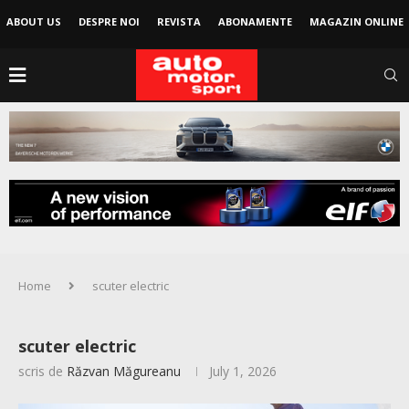
ABOUT US
DESPRE NOI
REVISTA
ABONAMENTE
MAGAZIN ONLINE
Home
scuter electric
scuter electric
scris de
Răzvan Măgureanu
July 1, 2026