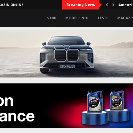
Breaking News
AZIN ONLINE
Amenzil
ȘTIRI
MODELE NOI
TESTE
MAGAZI