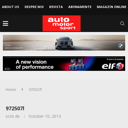
ABOUT US
DESPRE NOI
REVISTA
ABONAMENTE
MAGAZIN ONLINE
Home
972507l
972507l
scris de
October 10, 2013