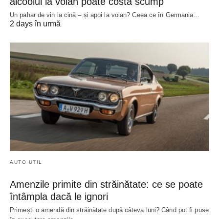
alcoolul la volan poate costa scump
Un pahar de vin la cină – și apoi la volan? Ceea ce în Germania…
2 days în urmă
AUTO UTIL
Amenzile primite din străinătate: ce se poate
întâmpla dacă le ignori
Primești o amendă din străinătate după câteva luni? Când pot fi puse