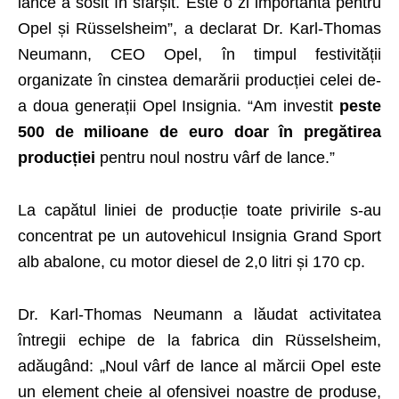
lance a sosit în sfârșit. Este o zi importantă pentru
Opel și Rüsselsheim”, a declarat Dr. Karl-Thomas
Neumann, CEO Opel, în timpul festivității
organizate în cinstea demarării producției celei de-
a doua generații Opel Insignia. “Am investit
peste
500 de milioane de euro doar în pregătirea
producției
pentru noul nostru vârf de lance.”
La capătul liniei de producție toate privirile s-au
concentrat pe un autovehicul Insignia Grand Sport
alb abalone, cu motor diesel de 2,0 litri și 170 cp.
Dr. Karl-Thomas Neumann a lăudat activitatea
întregii echipe de la fabrica din Rüsselsheim,
adăugând: „Noul vârf de lance al mărcii Opel este
un element cheie al ofensivei noastre de produse,