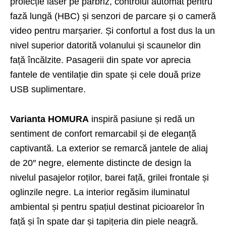
proiecție laser pe parbriz, controlul automat pentru
fază lungă (HBC) și senzori de parcare și o cameră
video pentru marșarier. Și confortul a fost dus la un
nivel superior datorită volanului și scaunelor din
față încălzite. Pasagerii din spate vor aprecia
fantele de ventilație din spate și cele două prize
USB suplimentare.
Varianta HOMURA
inspiră pasiune și redă un
sentiment de confort remarcabil și de eleganță
captivantă. La exterior se remarcă jantele de aliaj
de 20″ negre, elemente distincte de design la
nivelul pasajelor roților, barei față, grilei frontale și
oglinzile negre. La interior regăsim iluminatul
ambiental și pentru spațiul destinat picioarelor în
față și în spate dar și tapițeria din piele neagră.