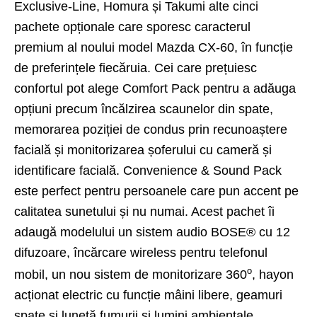
Exclusive-Line, Homura și Takumi alte cinci
pachete opționale care sporesc caracterul
premium al noului model Mazda CX-60, în funcție
de preferințele fiecăruia. Cei care prețuiesc
confortul pot alege Comfort Pack pentru a adăuga
opțiuni precum încălzirea scaunelor din spate,
memorarea poziției de condus prin recunoaștere
facială și monitorizarea șoferului cu cameră și
identificare facială. Convenience & Sound Pack
este perfect pentru persoanele care pun accent pe
calitatea sunetului și nu numai. Acest pachet îi
adaugă modelului un sistem audio BOSE® cu 12
difuzoare, încărcare wireless pentru telefonul
o
mobil, un nou sistem de monitorizare 360
, hayon
acționat electric cu funcție mâini libere, geamuri
spate și lunetă fumurii și lumini ambientale.